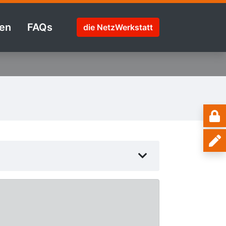
en
FAQs
die NetzWerkstatt