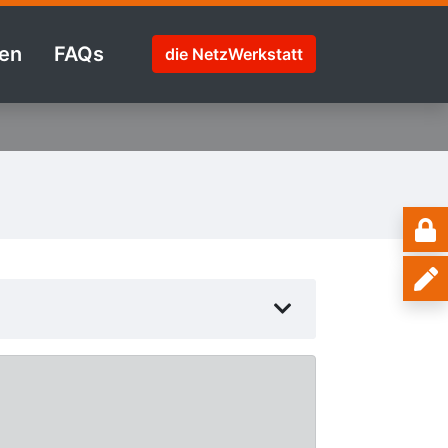
en
FAQs
die NetzWerkstatt