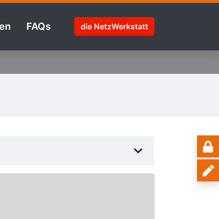
en
FAQs
die NetzWerkstatt