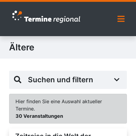
Zur Navigation springen
Zum Inhalt springen
Naviga
Ältere
Suchen und filtern
Hier finden Sie eine Auswahl aktueller
Termine.
30 Veranstaltungen
Zeitreise in die Welt der