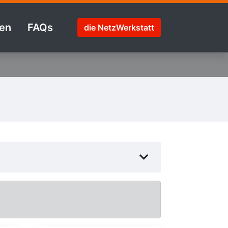
en
FAQs
die NetzWerkstatt