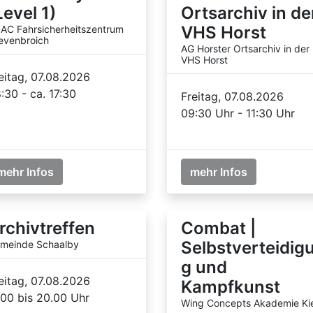
Level 1)
Ortsarchiv in de
VHS Horst
AC Fahrsicherheitszentrum
evenbroich
AG Horster Ortsarchiv in der
VHS Horst
eitag, 07.08.2026
:30 - ca. 17:30
Freitag, 07.08.2026
09:30 Uhr - 11:30 Uhr
mehr Infos
mehr Infos
rchivtreffen
Combat |
Selbstverteidig
meinde Schaalby
g und
eitag, 07.08.2026
Kampfkunst
.00 bis 20.00 Uhr
Wing Concepts Akademie Kie