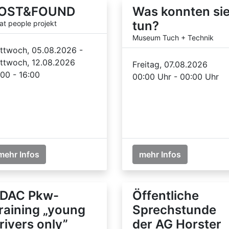
OST&FOUND
Was konnten si
tun?
at people projekt
Museum Tuch + Technik
ttwoch, 05.08.2026 -
ttwoch, 12.08.2026
Freitag, 07.08.2026
:00 - 16:00
00:00 Uhr - 00:00 Uhr
mehr Infos
mehr Infos
DAC Pkw-
Öffentliche
raining „young
Sprechstunde
rivers only”
der AG Horster