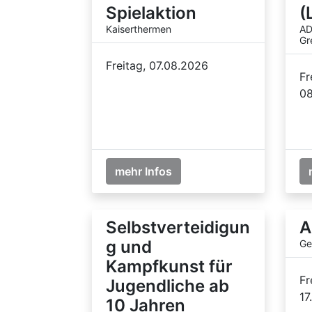
Spielaktion
(
Kaiserthermen
AD
Gr
Freitag, 07.08.2026
Fr
08
mehr Infos
Selbstverteidigun
A
g und
Ge
Kampfkunst für
Fr
Jugendliche ab
17
10 Jahren