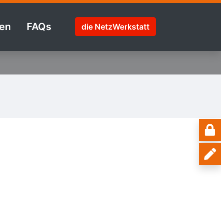
en
FAQs
die NetzWerkstatt