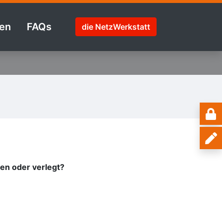
en
FAQs
die NetzWerkstatt
en oder verlegt?