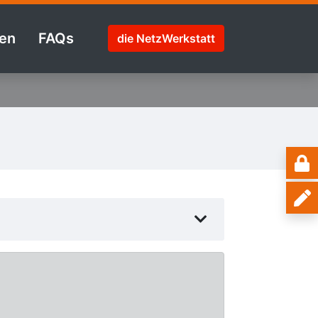
en
FAQs
die NetzWerkstatt