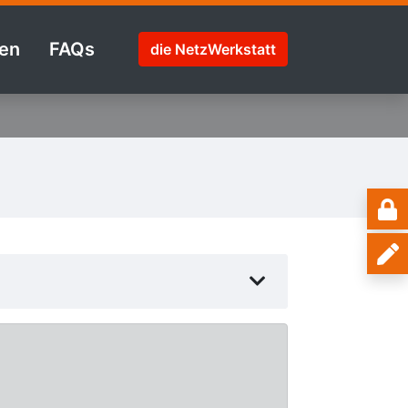
en
FAQs
die NetzWerkstatt