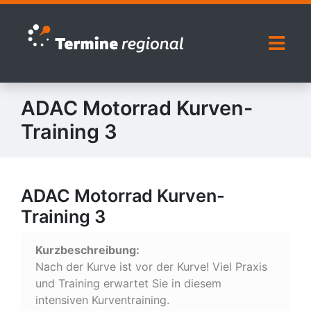
Zur Navigation springen
Zum Inhalt springen
Naviga
ADAC Motorrad Kurven-
Training 3
ADAC Motorrad Kurven-
Training 3
Kurzbeschreibung:
Nach der Kurve ist vor der Kurve! Viel Praxis
und Training erwartet Sie in diesem
intensiven Kurventraining.