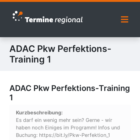
Zur Navigation springen
Zum Inhalt springen
Naviga
ADAC Pkw Perfektions-
Training 1
ADAC Pkw Perfektions-Training
1
Kurzbeschreibung:
Es darf ein wenig mehr sein? Gerne - wir
haben noch Einiges im Programm! Infos und
Buchung: https://bit.ly/Pkw-Perfektion_1