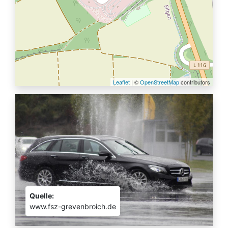
Leaflet
| ©
OpenStreetMap
contributors
Quelle:
www.fsz-grevenbroich.de