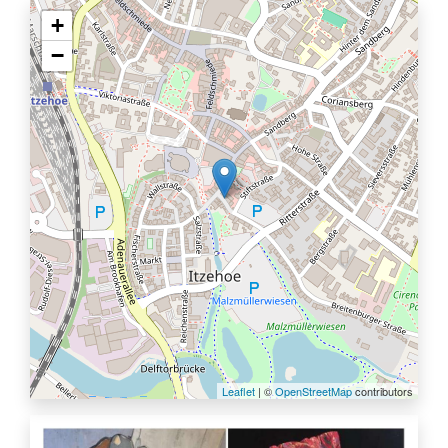
+
−
Leaflet
| ©
OpenStreetMap
contributors