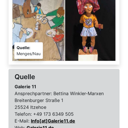
Quelle:
Menges/Nau
Quelle
Galerie 11
Ansprechpartner:
Bettina Winkler-Marxen
Breitenburger Straße 1
25524 Itzehoe
Telefon:
+49 173 6349 505
E-Mail:
Info[at]Galerie11.de
Web:
Galerie11.de