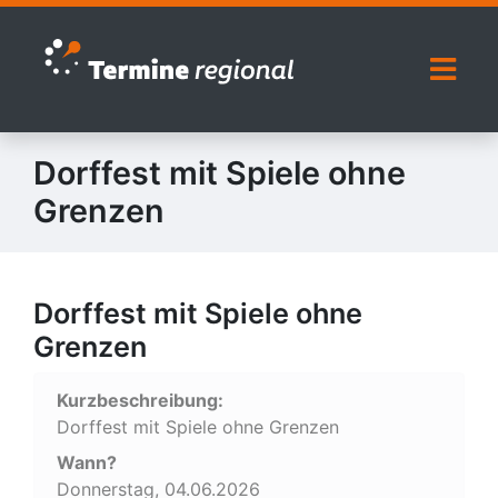
Zur Navigation springen
Zum Inhalt springen
Naviga
Dorffest mit Spiele ohne
Grenzen
Dorffest mit Spiele ohne
Grenzen
Kurzbeschreibung:
Dorffest mit Spiele ohne Grenzen
Wann?
Donnerstag, 04.06.2026