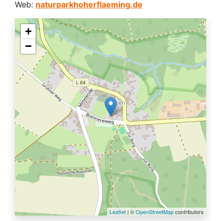
Web:
naturparkhoherflaeming.de
+
−
Leaflet
| ©
OpenStreetMap
contributors