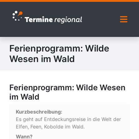
Zur Navigation springen
Zum Inhalt springen
Naviga
Ferienprogramm: Wilde
Wesen im Wald
Ferienprogramm: Wilde Wesen
im Wald
Kurzbeschreibung:
Es geht auf Entdeckungsreise in die Welt der
Elfen, Feen, Kobolde im Wald.
Wann?