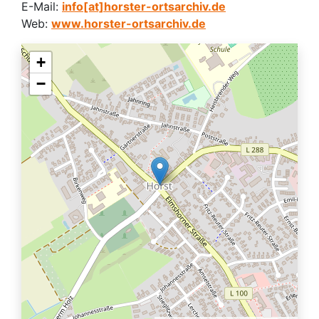
E-Mail:
info[at]horster-ortsarchiv.de
Web:
www.horster-ortsarchiv.de
+
−
Quelle: