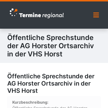
Zur Navigation springen
Zum Inhalt springen
Naviga
Öffentliche Sprechstunde
der AG Horster Ortsarchiv
in der VHS Horst
Öffentliche Sprechstunde der
AG Horster Ortsarchiv in der
VHS Horst
Kurzbeschreibung:
Öffentliche Sprechstunde der AG Horster