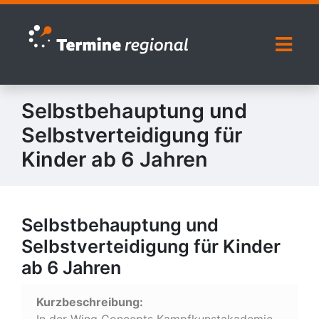
Zur Navigation springen
Zum Inhalt springen
Naviga
Selbstbehauptung und
Selbstverteidigung für
Kinder ab 6 Jahren
Selbstbehauptung und
Selbstverteidigung für Kinder
ab 6 Jahren
Kurzbeschreibung:
In der Wing Concepts Kampfkunstakademie