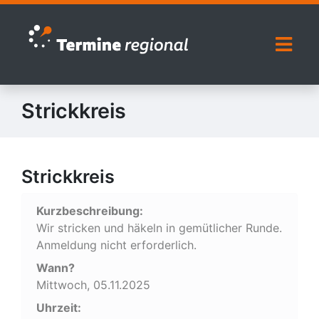
Zur Navigation springen
Zum Inhalt springen
Naviga
Strickkreis
Strickkreis
Kurzbeschreibung:
Wir stricken und häkeln in gemütlicher Runde.
Anmeldung nicht erforderlich.
Wann?
Mittwoch, 05.11.2025
Uhrzeit: