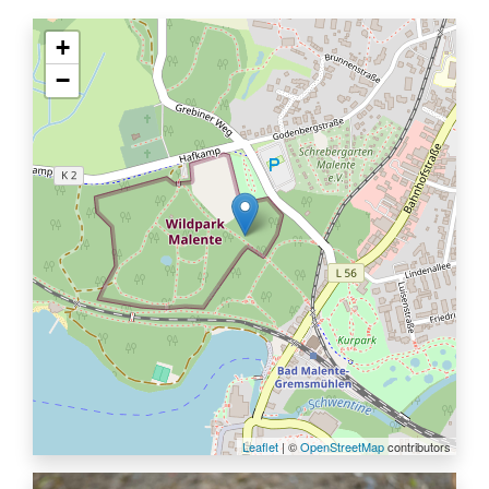
+
−
Leaflet
| ©
OpenStreetMap
contributors