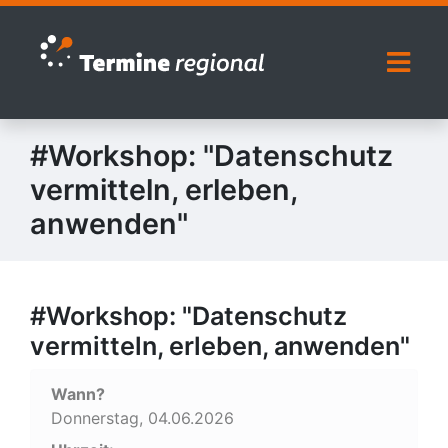
Zur Navigation springen
Zum Inhalt springen
Naviga
#Workshop: "Datenschutz
vermitteln, erleben,
anwenden"
#Workshop: "Datenschutz
vermitteln, erleben, anwenden"
Wann?
Donnerstag, 04.06.2026