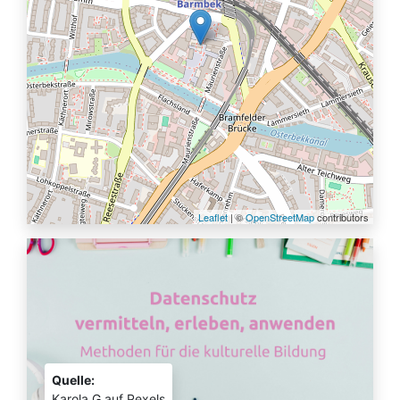
Leaflet
| ©
OpenStreetMap
contributors
Quelle:
Karola G auf Pexels