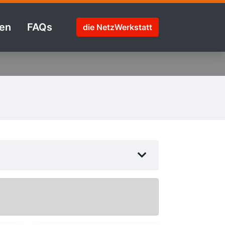
en
FAQs
die NetzWerkstatt