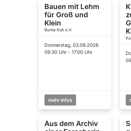
Bauen mit Lehm
K
für Groß und
z
Klein
G
K
Bunte Kuh e.V.
Ku
Donnerstag, 03.09.2026
09:30 Uhr - 17:00 Uhr
Do
09
mehr Infos
Aus dem Archiv
S