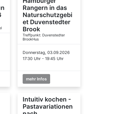
Hamburger
un
Rangern in das
6
Naturschutzgebi
et Duvenstedter
Brook
l
Treffpunkt: Duvenstedter
BrookHus
Donnerstag, 03.09.2026
17:30 Uhr - 19:45 Uhr
mehr Infos
Intuitiv kochen -
Pastavariationen
nach