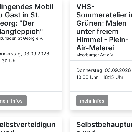
lingendes Mobil
VHS-
u Gast in St.
Sommeratelier 
eorg: "Der
Grünen: Malen
langteppich"
unter freiem
Himmel - Plein-
lturladen St Georg e.V.
Air-Malerei
nnerstag, 03.09.2026
Moorburger Art e.V.
:30 Uhr
Donnerstag, 03.09.2026
10:00 Uhr - 18:15 Uhr
mehr Infos
mehr Infos
elbstverteidigun
Selbstbehauptu