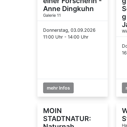
einer Forscherin -
g
Anne Dingkuhn
S
g
Galerie 11
J
Donnerstag, 03.09.2026
Wi
11:00 Uhr - 14:00 Uhr
Do
16
mehr Infos
MOIN
W
STADTNATUR:
S
Naturnah
Ha