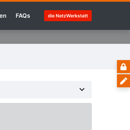
en
FAQs
die NetzWerkstatt