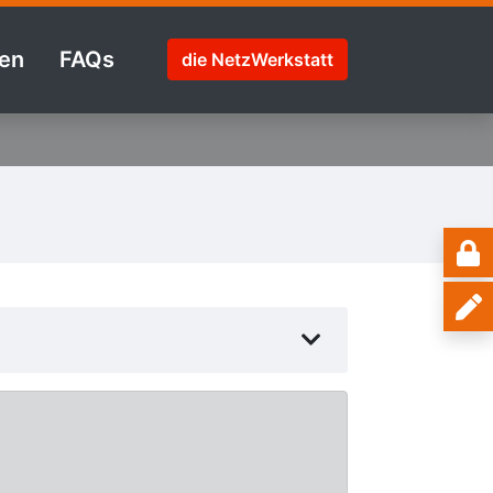
en
FAQs
die NetzWerkstatt