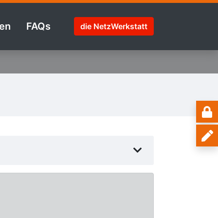
en
FAQs
die NetzWerkstatt