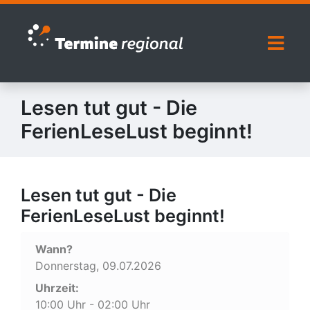
Zur Navigation springen
Zum Inhalt springen
Naviga
Lesen tut gut - Die
FerienLeseLust beginnt!
Lesen tut gut - Die
FerienLeseLust beginnt!
Wann?
Donnerstag, 09.07.2026
Uhrzeit:
10:00 Uhr - 02:00 Uhr