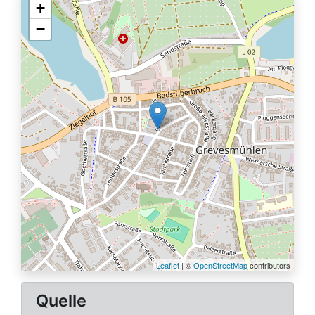
+
−
Leaflet
| ©
OpenStreetMap
contributors
Quelle