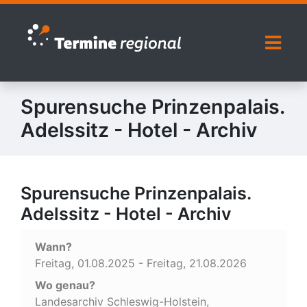
Zur Navigation springen
Zum Inhalt springen
Naviga
Spurensuche Prinzenpalais.
Adelssitz - Hotel - Archiv
Spurensuche Prinzenpalais.
Adelssitz - Hotel - Archiv
Wann?
Freitag, 01.08.2025 - Freitag, 21.08.2026
Wo genau?
Landesarchiv Schleswig-Holstein,