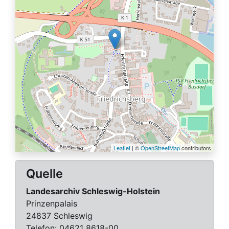
Leaflet
| ©
OpenStreetMap
contributors
Quelle
Landesarchiv Schleswig-Holstein
Prinzenpalais
24837 Schleswig
Telefon:
04621 8618-00