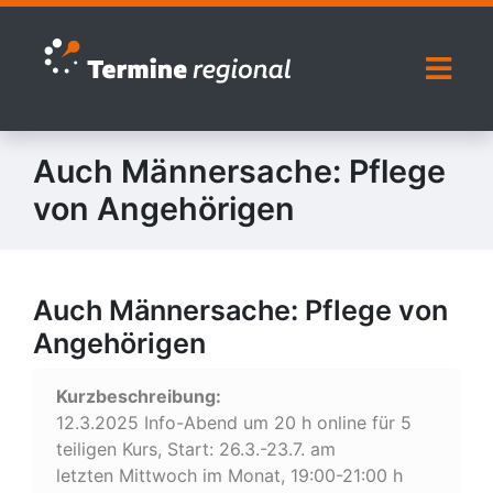
Zur Navigation springen
Zum Inhalt springen
Naviga
Auch Männersache: Pflege
von Angehörigen
Auch Männersache: Pflege von
Angehörigen
Kurzbeschreibung:
12.3.2025 Info-Abend um 20 h online für 5
teiligen Kurs, Start: 26.3.-23.7. am
letzten Mittwoch im Monat, 19:00-21:00 h