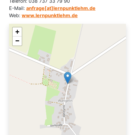
Telefon:
038 737 33 79 90
E-Mail:
anfrage[at]lernpunktlehm.de
Web:
www.lernpunktlehm.de
+
−