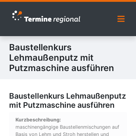
Zur Navigation springen
Zum Inhalt springen
Naviga
Baustellenkurs
Lehmaußenputz mit
Putzmaschine ausführen
Baustellenkurs Lehmaußenputz
mit Putzmaschine ausführen
Kurzbeschreibung:
maschinengängige Baustellenmischungen auf
Basis von Lehm und Stroh herstellen und