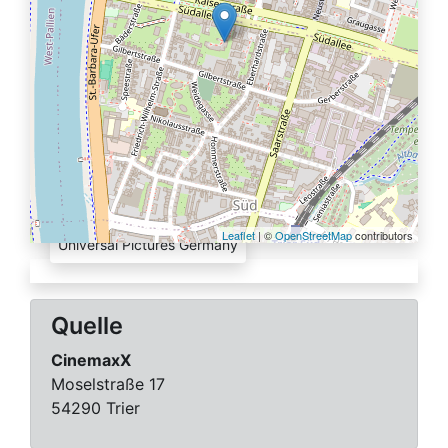
Quelle:
Leaflet
| ©
OpenStreetMap
contributors
Universal Pictures Germany
Quelle
CinemaxX
Moselstraße 17
54290 Trier