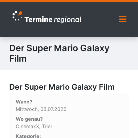
Zur Navigation springen
Zum Inhalt springen
Naviga
Der Super Mario Galaxy
Film
Der Super Mario Galaxy Film
Wann?
Mittwoch, 08.07.2026
Wo genau?
CinemaxX, Trier
Kategorie: