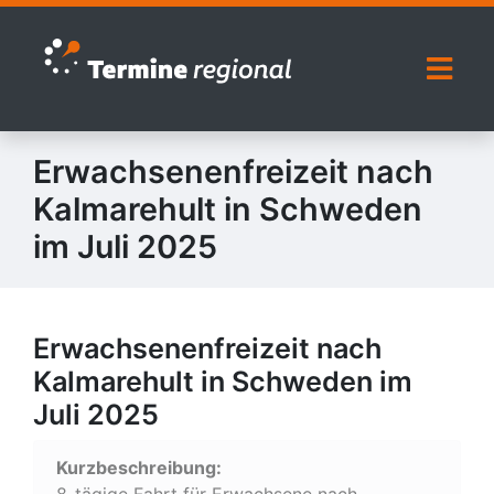
Zur Navigation springen
Zum Inhalt springen
Naviga
Erwachsenenfreizeit nach
Kalmarehult in Schweden
im Juli 2025
Erwachsenenfreizeit nach
Kalmarehult in Schweden im
Juli 2025
Kurzbeschreibung:
8-tägige Fahrt für Erwachsene nach