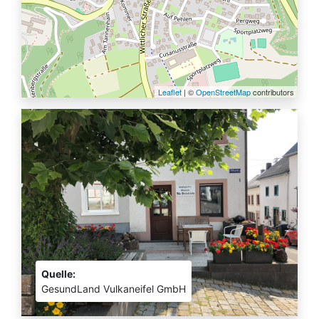
Leaflet
| ©
OpenStreetMap
contributors
Quelle:
GesundLand Vulkaneifel GmbH