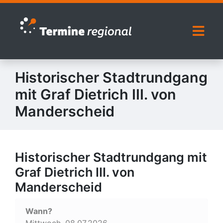
Zur Navigation springen
Zum Inhalt springen
Naviga
Historischer Stadtrundgang
mit Graf Dietrich III. von
Manderscheid
Historischer Stadtrundgang mit
Graf Dietrich III. von
Manderscheid
Wann?
Mittwoch, 08.07.2026