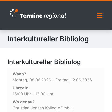
Zur Navigation springen
Zum Inhalt springen
Naviga
Interkultureller Bibliolog
Interkultureller Bibliolog
Wann?
Montag, 08.06.2026 - Freitag, 12.06.2026
Uhrzeit:
15:00 Uhr - 13:00 Uhr
Wo genau?
Christian Jensen Kolleg gGmbH,