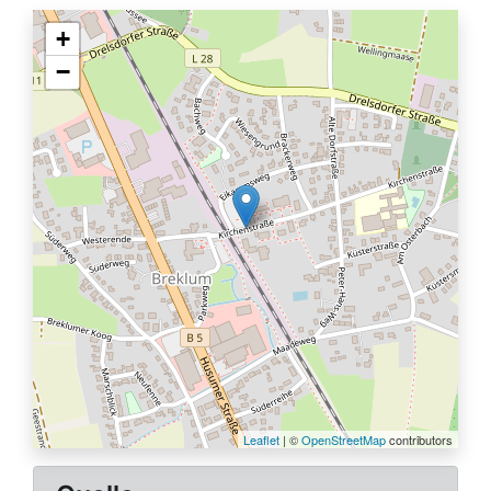
+
−
Leaflet
| ©
OpenStreetMap
contributors