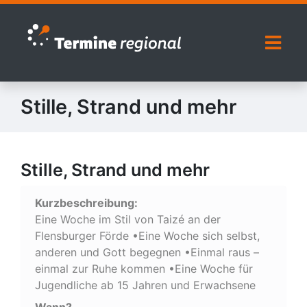
Zur Navigation springen
Zum Inhalt springen
Naviga
Stille, Strand und mehr
Stille, Strand und mehr
Kurzbeschreibung:
Eine Woche im Stil von Taizé an der
Flensburger Förde •Eine Woche sich selbst,
anderen und Gott begegnen •Einmal raus –
einmal zur Ruhe kommen •Eine Woche für
Jugendliche ab 15 Jahren und Erwachsene
Wann?