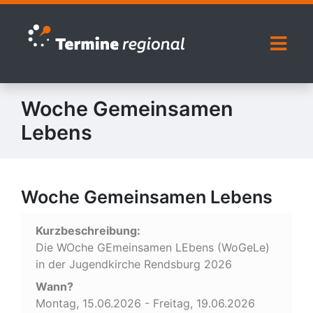
Zur Navigation springen
Zum Inhalt springen
Naviga
Woche Gemeinsamen
Lebens
Woche Gemeinsamen Lebens
Kurzbeschreibung:
Die WOche GEmeinsamen LEbens (WoGeLe)
in der Jugendkirche Rendsburg 2026
Wann?
Montag, 15.06.2026 - Freitag, 19.06.2026