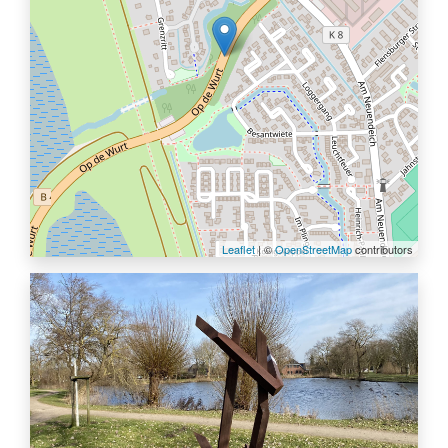
Leaflet
| ©
OpenStreetMap
contributors