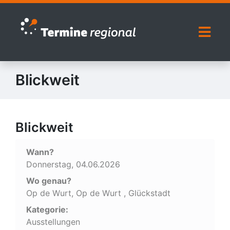
Zur Navigation springen
Zum Inhalt springen
Naviga
Blickweit
Blickweit
Wann?
Donnerstag, 04.06.2026
Wo genau?
Op de Wurt, Op de Wurt , Glückstadt
Kategorie:
Ausstellungen