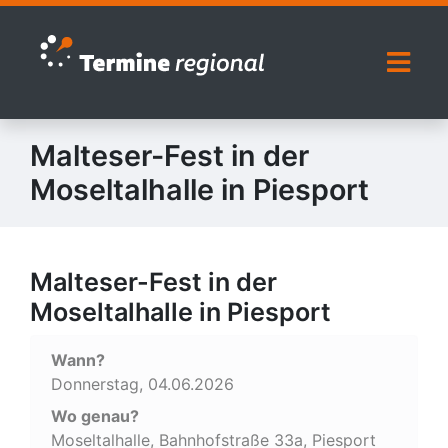
Zur Navigation springen
Zum Inhalt springen
Naviga
Malteser-Fest in der
Moseltalhalle in Piesport
Malteser-Fest in der
Moseltalhalle in Piesport
Wann?
Donnerstag, 04.06.2026
Wo genau?
Moseltalhalle, Bahnhofstraße 33a, Piesport