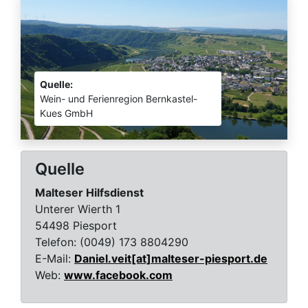
Quelle:
Wein- und Ferienregion Bernkastel-
Kues GmbH
Quelle
Malteser Hilfsdienst
Unterer Wierth 1
54498 Piesport
Telefon:
(0049) 173 8804290
E-Mail:
Daniel.veit[at]malteser-piesport.de
Web:
www.facebook.com