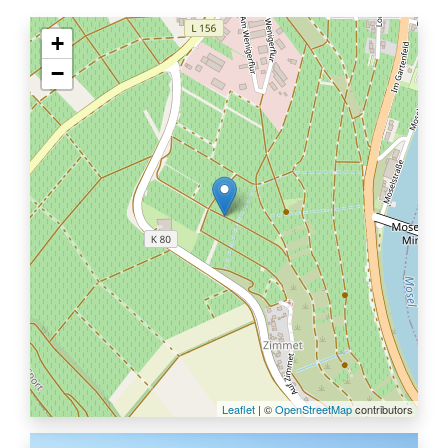
+
−
Leaflet
| ©
OpenStreetMap
contributors