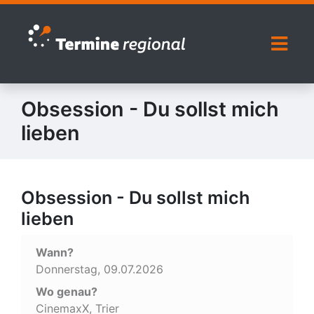
Zur Navigation springen
Zum Inhalt springen
Naviga
Obsession - Du sollst mich
lieben
Obsession - Du sollst mich
lieben
Wann?
Donnerstag, 09.07.2026
Wo genau?
CinemaxX, Trier