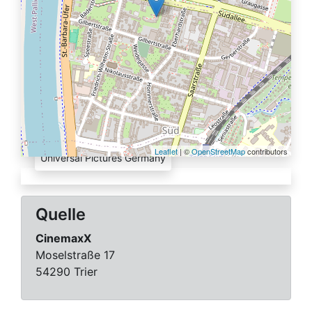
Quelle:
Leaflet
| ©
OpenStreetMap
contributors
Universal Pictures Germany
Quelle
CinemaxX
Moselstraße 17
54290 Trier