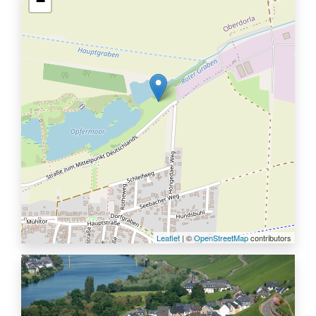
−
Leaflet
| ©
OpenStreetMap
contributors