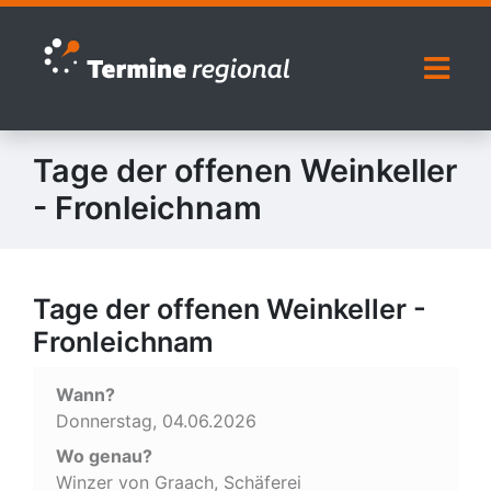
Zur Navigation springen
Zum Inhalt springen
Naviga
Tage der offenen Weinkeller
- Fronleichnam
Tage der offenen Weinkeller -
Fronleichnam
Wann?
Donnerstag, 04.06.2026
Wo genau?
Winzer von Graach, Schäferei