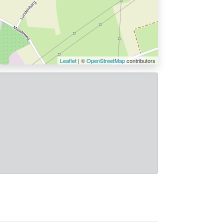
Leaflet
| ©
OpenStreetMap
contributors