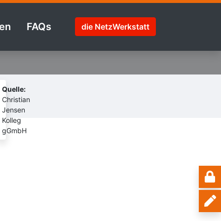
en
FAQs
die NetzWerkstatt
Quelle:
Christian
Jensen
Kolleg
gGmbH