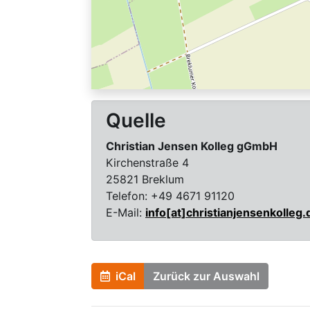
Quelle
Christian Jensen Kolleg gGmbH
Kirchenstraße 4
25821 Breklum
Telefon:
+49 4671 91120
E-Mail:
info[at]christianjensenkolleg.
iCal
Zurück zur Auswahl