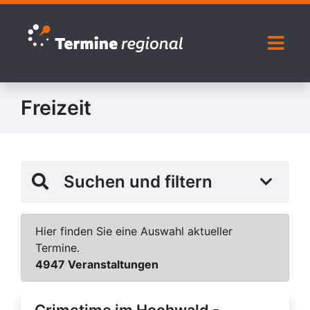
Zur Navigation springen
Zum Inhalt springen
Naviga
Freizeit
Suchen und filtern
Hier finden Sie eine Auswahl aktueller
Termine.
4947 Veranstaltungen
Crimetime im Hochwald -