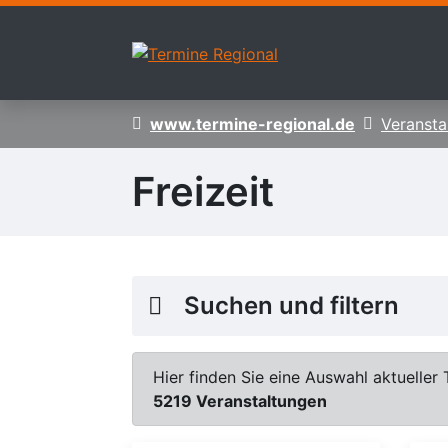
Zur Navigation springen
Zum Inhalt springen
www.termine-regional.de
Veransta
Freizeit
Suchen und filtern
Hier finden Sie eine Auswahl aktueller 
5219 Veranstaltungen