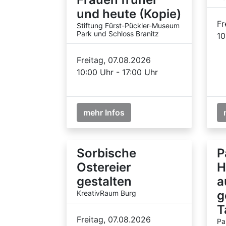
und heute (Kopie)
Fr
Stiftung Fürst-Pückler-Museum
Park und Schloss Branitz
10
Freitag, 07.08.2026
10:00 Uhr - 17:00 Uhr
mehr Infos
Sorbische
P
Ostereier
H
gestalten
a
g
KreativRaum Burg
T
Freitag, 07.08.2026
Pa