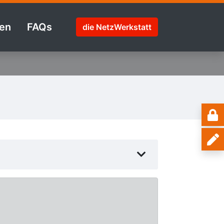
en
FAQs
die NetzWerkstatt