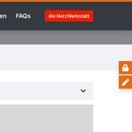
en
FAQs
die NetzWerkstatt