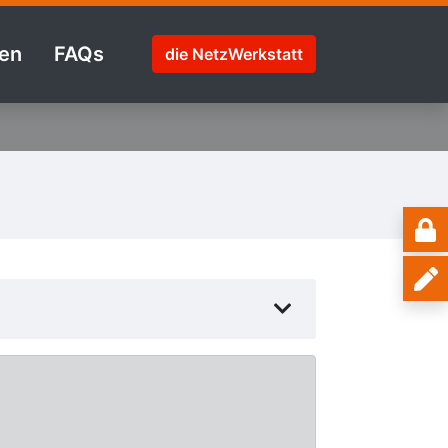
en
FAQs
die NetzWerkstatt