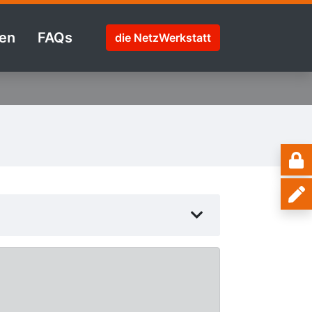
en
FAQs
die NetzWerkstatt