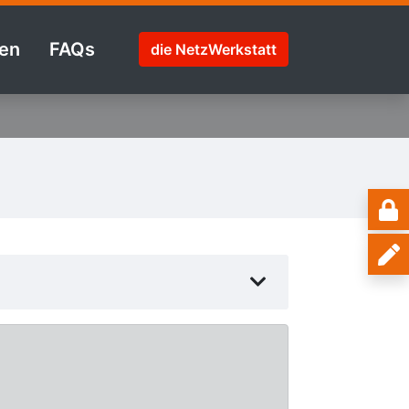
en
FAQs
die NetzWerkstatt