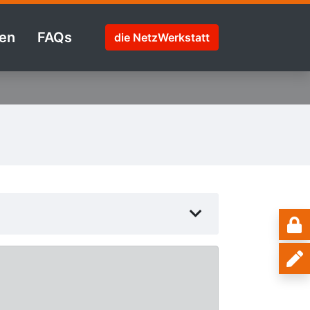
en
FAQs
die NetzWerkstatt