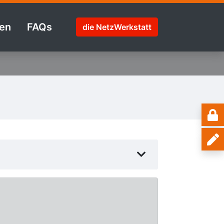
en
FAQs
die NetzWerkstatt