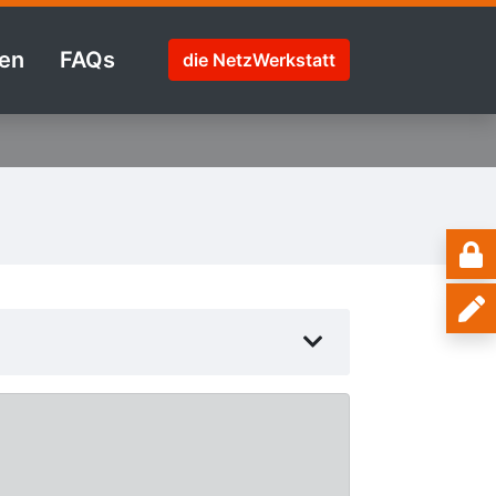
en
FAQs
die NetzWerkstatt