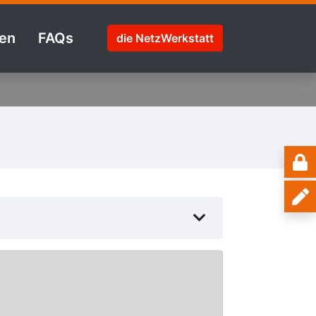
en
FAQs
die NetzWerkstatt