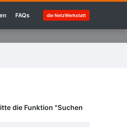
en
FAQs
die NetzWerkstatt
tte die Funktion "Suchen