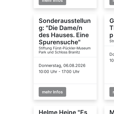
mehr Infos
Sonderausstellun
G
g: "Die Dame/n
T
des Hauses. Eine
p
Spurensuche"
St
Stiftung Fürst-Pückler-Museum
Park und Schloss Branitz
Do
10
Donnerstag, 06.08.2026
10:00 Uhr - 17:00 Uhr
mehr Infos
Helme Heine "Es
M