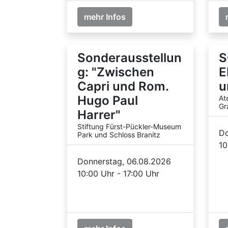
mehr Infos
Sonderausstellun
S
g: "Zwischen
E
Capri und Rom.
u
Hugo Paul
At
Gr
Harrer"
Stiftung Fürst-Pückler-Museum
Do
Park und Schloss Branitz
10
Donnerstag, 06.08.2026
10:00 Uhr - 17:00 Uhr